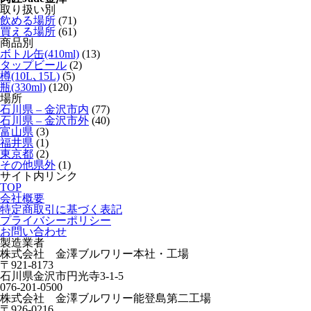
取り扱い別
飲める場所
(71)
買える場所
(61)
商品別
ボトル缶(410ml)
(13)
タップビール
(2)
樽(10L､15L)
(5)
瓶(330ml)
(120)
場所
石川県 – 金沢市内
(77)
石川県 – 金沢市外
(40)
富山県
(3)
福井県
(1)
東京都
(2)
その他県外
(1)
サイト内リンク
TOP
会社概要
特定商取引に基づく表記
プライバシーポリシー
お問い合わせ
製造業者
株式会社 金澤ブルワリー本社・工場
〒921-8173
石川県金沢市円光寺3-1-5
076-201-0500
株式会社 金澤ブルワリー能登島第二工場
〒926-0216