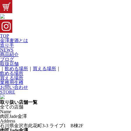
TOP
金澤麦酒とは
造り手
NEWS
商品紹介
ブログ
取扱店舗
｜
飲める場所
｜
買える場所
｜
飲める場所
買える場所
業務用生樽
お問い合わせ
STORE
取り扱い店舗一覧
全ての店舗
Name
肉匠Jade金澤
Address
石川県金沢市此花町3-3 ライブ1 B棟2F
肉匠Jade金澤