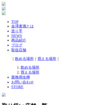
TOP
金澤麦酒とは
造り手
NEWS
商品紹介
ブログ
取扱店舗
｜
飲める場所
｜
買える場所
｜
飲める場所
買える場所
業務用生樽
お問い合わせ
STORE