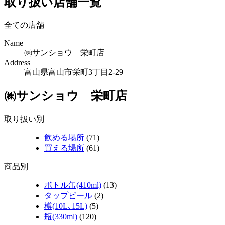
取り扱い店舗一覧
全ての店舗
Name
㈱サンショウ 栄町店
Address
富山県富山市栄町3丁目2-29
㈱サンショウ 栄町店
取り扱い別
飲める場所
(71)
買える場所
(61)
商品別
ボトル缶(410ml)
(13)
タップビール
(2)
樽(10L､15L)
(5)
瓶(330ml)
(120)