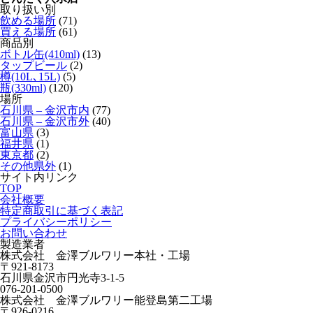
取り扱い別
飲める場所
(71)
買える場所
(61)
商品別
ボトル缶(410ml)
(13)
タップビール
(2)
樽(10L､15L)
(5)
瓶(330ml)
(120)
場所
石川県 – 金沢市内
(77)
石川県 – 金沢市外
(40)
富山県
(3)
福井県
(1)
東京都
(2)
その他県外
(1)
サイト内リンク
TOP
会社概要
特定商取引に基づく表記
プライバシーポリシー
お問い合わせ
製造業者
株式会社 金澤ブルワリー本社・工場
〒921-8173
石川県金沢市円光寺3-1-5
076-201-0500
株式会社 金澤ブルワリー能登島第二工場
〒926-0216