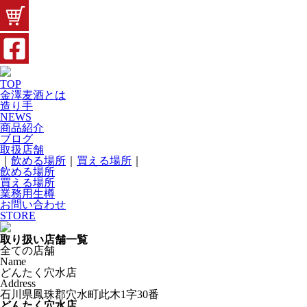
TOP
金澤麦酒とは
造り手
NEWS
商品紹介
ブログ
取扱店舗
｜
飲める場所
｜
買える場所
｜
飲める場所
買える場所
業務用生樽
お問い合わせ
STORE
取り扱い店舗一覧
全ての店舗
Name
どんたく穴水店
Address
石川県鳳珠郡穴水町此木1字30番
どんたく穴水店