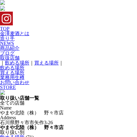
TOP
金澤麦酒とは
造り手
NEWS
商品紹介
ブログ
取扱店舗
｜
飲める場所
｜
買える場所
｜
飲める場所
買える場所
業務用生樽
お問い合わせ
STORE
取り扱い店舗一覧
全ての店舗
Name
やまや北陸（株） 野々市店
Address
石川県野々市市矢作3-26
やまや北陸（株） 野々市店
取り扱い別