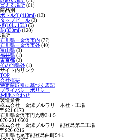
飲める場所
(71)
買える場所
(61)
商品別
ボトル缶(410ml)
(13)
タップビール
(2)
樽(10L､15L)
(5)
瓶(330ml)
(120)
場所
石川県 – 金沢市内
(77)
石川県 – 金沢市外
(40)
富山県
(3)
福井県
(1)
東京都
(2)
その他県外
(1)
サイト内リンク
TOP
会社概要
特定商取引に基づく表記
プライバシーポリシー
お問い合わせ
製造業者
株式会社 金澤ブルワリー本社・工場
〒921-8173
石川県金沢市円光寺3-1-5
076-201-0500
株式会社 金澤ブルワリー能登島第二工場
〒926-0216
石川県七尾市能登島曲町54-1