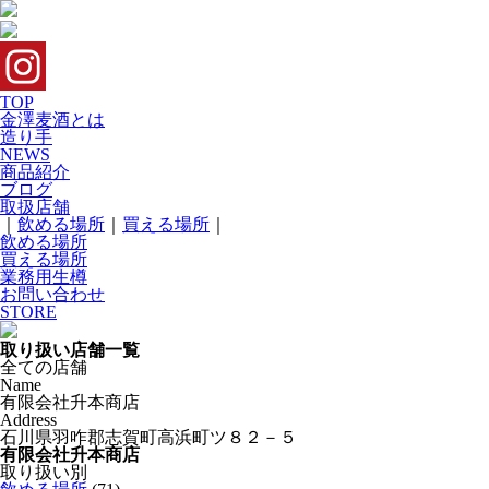
TOP
金澤麦酒とは
造り手
NEWS
商品紹介
ブログ
取扱店舗
｜
飲める場所
｜
買える場所
｜
飲める場所
買える場所
業務用生樽
お問い合わせ
STORE
取り扱い店舗一覧
全ての店舗
Name
有限会社升本商店
Address
石川県羽咋郡志賀町高浜町ツ８２－５
有限会社升本商店
取り扱い別