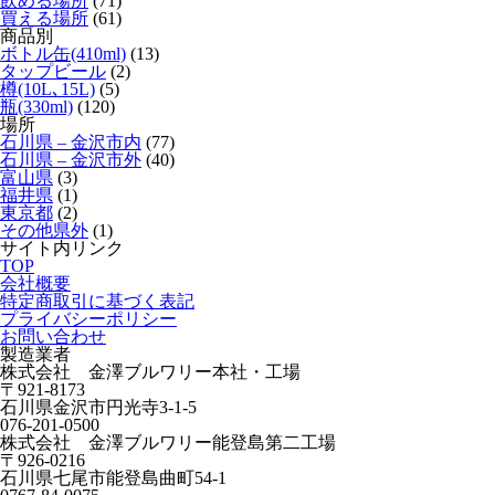
飲める場所
(71)
買える場所
(61)
商品別
ボトル缶(410ml)
(13)
タップビール
(2)
樽(10L､15L)
(5)
瓶(330ml)
(120)
場所
石川県 – 金沢市内
(77)
石川県 – 金沢市外
(40)
富山県
(3)
福井県
(1)
東京都
(2)
その他県外
(1)
サイト内リンク
TOP
会社概要
特定商取引に基づく表記
プライバシーポリシー
お問い合わせ
製造業者
株式会社 金澤ブルワリー本社・工場
〒921-8173
石川県金沢市円光寺3-1-5
076-201-0500
株式会社 金澤ブルワリー能登島第二工場
〒926-0216
石川県七尾市能登島曲町54-1