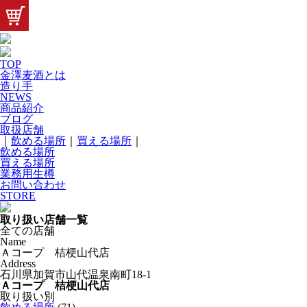
TOP
金澤麦酒とは
造り手
NEWS
商品紹介
ブログ
取扱店舗
｜
飲める場所
｜
買える場所
｜
飲める場所
買える場所
業務用生樽
お問い合わせ
STORE
取り扱い店舗一覧
全ての店舗
Name
Ａコープ 桔梗山代店
Address
石川県加賀市山代温泉南町18-1
Ａコープ 桔梗山代店
取り扱い別