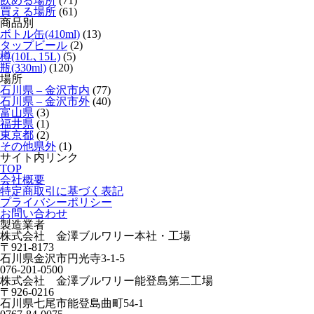
飲める場所
(71)
買える場所
(61)
商品別
ボトル缶(410ml)
(13)
タップビール
(2)
樽(10L､15L)
(5)
瓶(330ml)
(120)
場所
石川県 – 金沢市内
(77)
石川県 – 金沢市外
(40)
富山県
(3)
福井県
(1)
東京都
(2)
その他県外
(1)
サイト内リンク
TOP
会社概要
特定商取引に基づく表記
プライバシーポリシー
お問い合わせ
製造業者
株式会社 金澤ブルワリー本社・工場
〒921-8173
石川県金沢市円光寺3-1-5
076-201-0500
株式会社 金澤ブルワリー能登島第二工場
〒926-0216
石川県七尾市能登島曲町54-1