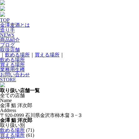
TOP
金澤麦酒とは
造り手
NEWS
商品紹介
ブログ
取扱店舗
｜
飲める場所
｜
買える場所
｜
飲める場所
買える場所
業務用生樽
お問い合わせ
STORE
取り扱い店舗一覧
全ての店舗
Name
金澤 鮨 洋次郎
Address
〒920-0999 石川県金沢市柿木畠３−３
金澤 鮨 洋次郎
取り扱い別
飲める場所
(71)
買える場所
(61)