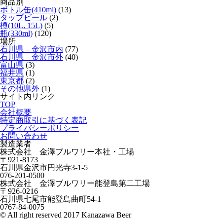
商品別
ボトル缶(410ml)
(13)
タップビール
(2)
樽(10L､15L)
(5)
瓶(330ml)
(120)
場所
石川県 – 金沢市内
(77)
石川県 – 金沢市外
(40)
富山県
(3)
福井県
(1)
東京都
(2)
その他県外
(1)
サイト内リンク
TOP
会社概要
特定商取引に基づく表記
プライバシーポリシー
お問い合わせ
製造業者
株式会社 金澤ブルワリー本社・工場
〒921-8173
石川県金沢市円光寺3-1-5
076-201-0500
株式会社 金澤ブルワリー能登島第二工場
〒926-0216
石川県七尾市能登島曲町54-1
0767-84-0075
© All right reserved 2017 Kanazawa Beer