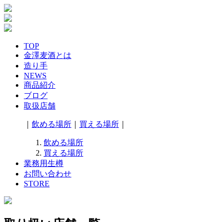
TOP
金澤麦酒とは
造り手
NEWS
商品紹介
ブログ
取扱店舗
｜
飲める場所
｜
買える場所
｜
飲める場所
買える場所
業務用生樽
お問い合わせ
STORE