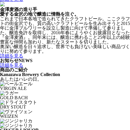
金澤麦酒の造り手
愛する金沢の地で醸造に情熱を注ぐ。
これまで日本各地で造られてきたクラフトビール。ここクラフ
トの街金沢でも、質の高いクラフトビールを生み出そうと2015
年に金澤ブルワリーを設立し製造に向けて準備して参りまし
た。醸造免許を取得し、2016年春にようやくお披露目となった
『金澤麦酒』。同年末には、醸造に携わること25年以上の経験
豊富な仲間も加わり、新たなスタートを切りました。
奥深い醸造を日々追求し、世界でも負けない美味しい商品づく
りに努めて参ります。
詳細を見る
お知らせ
NEWS
詳細を見る
商品のご紹介
Kanazawa Brewery Collection
あしたはハレの日。
VIRGIN ALE
GOLD BACH
DRY STOUT
WEIZEN