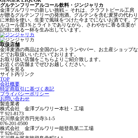
GINGER LIQUOR
グルテンフリーアルコール飲料・ジンジャリカ
金澤ブルワリーの新しい挑戦－ それは、クラフトビール工房
が贈るグルテンフリーの発泡酒。グルテンを含む麦芽の代わり
に米飴を使い、生姜で風味をつけた今までにないお酒です。ア
ルコール度3％とライトでありながら、さわやかに香る生姜が
記憶に残る一杯を生み出しています。
取扱店舗
金澤麦酒の商品は全国のレストランやバー、お土産ショップな
どでお取扱いいただいております。
お取り扱い店舗をこちらよりご紹介致します。
お近くの店舗までぜひお越しください。
一覧を見る
サイト内リンク
TOP
会社概要
特定商取引に基づく表記
プライバシーポリシー
お問い合わせ
製造業者
株式会社 金澤ブルワリー本社・工場
〒921-8173
石川県金沢市円光寺3-1-5
076-201-0500
株式会社 金澤ブルワリー能登島第二工場
〒926-0216