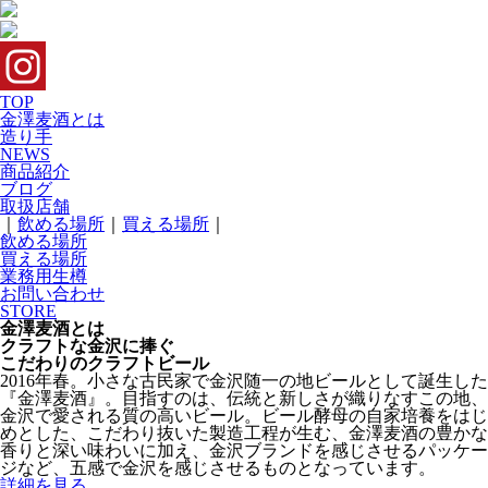
TOP
金澤麦酒とは
造り手
NEWS
商品紹介
ブログ
取扱店舗
｜
飲める場所
｜
買える場所
｜
飲める場所
買える場所
業務用生樽
お問い合わせ
STORE
金澤麦酒とは
クラフトな金沢に捧ぐ
こだわりのクラフトビール
2016年春。小さな古民家で金沢随一の地ビールとして誕生した
『金澤麦酒』。目指すのは、伝統と新しさが織りなすこの地、
金沢で愛される質の高いビール。ビール酵母の自家培養をはじ
めとした、こだわり抜いた製造工程が生む、金澤麦酒の豊かな
香りと深い味わいに加え、金沢ブランドを感じさせるパッケー
ジなど、五感で金沢を感じさせるものとなっています。
詳細を見る