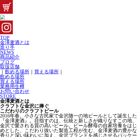
TOP
金澤麦酒とは
造り手
NEWS
商品紹介
ブログ
取扱店舗
｜
飲める場所
｜
買える場所
｜
飲める場所
買える場所
業務用生樽
お問い合わせ
STORE
金澤麦酒とは
クラフトな金沢に捧ぐ
こだわりのクラフトビール
2016年春。小さな古民家で金沢随一の地ビールとして誕生した
『金澤麦酒』。目指すのは、伝統と新しさが織りなすこの地、
金沢で愛される質の高いビール。ビール酵母の自家培養をはじ
めとした、こだわり抜いた製造工程が生む、金澤麦酒の豊かな
香りと深い味わいに加え、金沢ブランドを感じさせるパッケー