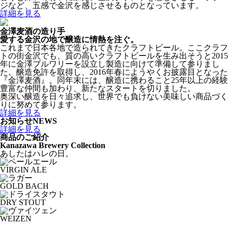
ジなど、五感で金沢を感じさせるものとなっています。
詳細を見る
金澤麦酒の造り手
愛する金沢の地で醸造に情熱を注ぐ。
これまで日本各地で造られてきたクラフトビール。ここクラフ
トの街金沢でも、質の高いクラフトビールを生み出そうと2015
年に金澤ブルワリーを設立し製造に向けて準備して参りまし
た。醸造免許を取得し、2016年春にようやくお披露目となった
『金澤麦酒』。同年末には、醸造に携わること25年以上の経験
豊富な仲間も加わり、新たなスタートを切りました。
奥深い醸造を日々追求し、世界でも負けない美味しい商品づく
りに努めて参ります。
詳細を見る
お知らせ
NEWS
詳細を見る
商品のご紹介
Kanazawa Brewery Collection
あしたはハレの日。
VIRGIN ALE
GOLD BACH
DRY STOUT
WEIZEN